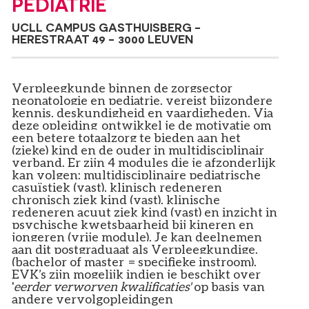
PEDIATRIE
UCLL CAMPUS GASTHUISBERG -
HERESTRAAT 49 - 3000 LEUVEN
Verpleegkunde binnen de zorgsector
neonatologie en pediatrie, vereist bijzondere
kennis, deskundigheid en vaardigheden. Via
deze opleiding ontwikkel je de motivatie om
een betere totaalzorg te bieden aan het
(zieke) kind en de ouder in multidisciplinair
verband.
Er zijn 4 modules die je afzonderlijk
kan volgen: multidisciplinaire pediatrische
casuïstiek (vast), klinisch redeneren
chronisch ziek kind (vast), klinische
redeneren acuut ziek kind (vast) en inzicht in
psychische kwetsbaarheid bij kineren en
jongeren (vrije module).
Je kan deelnemen
aan dit postgraduaat als Verpleegkundige.
(bachelor of master = specifieke instroom).
EVK’s zijn mogelijk indien je beschikt over
'
eerder verworven kwalificaties'
op basis van
andere vervolgopleidingen