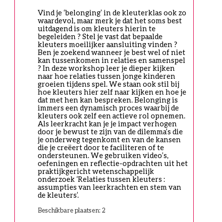
Vind je ‘belonging’ in de kleuterklas ook zo 
waardevol, maar merk je dat het soms best 
uitdagend is om kleuters hierin te 
begeleiden ? Stel je vast dat bepaalde 
kleuters moeilijker aansluiting vinden ? 
Ben je zoekend wanneer je best wel of niet 
kan tussenkomen in relaties en samenspel 
? In deze workshop leer je dieper kijken 
naar hoe relaties tussen jonge kinderen 
groeien tijdens spel. We staan ook stil bij 
hoe kleuters hier zelf naar kijken en hoe je 
dat met hen kan bespreken. Belonging is 
immers een dynamisch proces waarbij de 
kleuters ook zelf een actieve rol opnemen. 
Als leerkracht kan je je impact verhogen 
door je bewust te zijn van de dilemma’s die 
je onderweg tegenkomt en van de kansen 
die je creëert door te faciliteren of te 
ondersteunen. We gebruiken video’s, 
oefeningen en reflectie-opdrachten uit het 
praktijkgericht wetenschappelijk 
onderzoek ‘Relaties tussen kleuters : 
assumpties van leerkrachten en stem van 
de kleuters’. 
Beschikbare plaatsen: 2