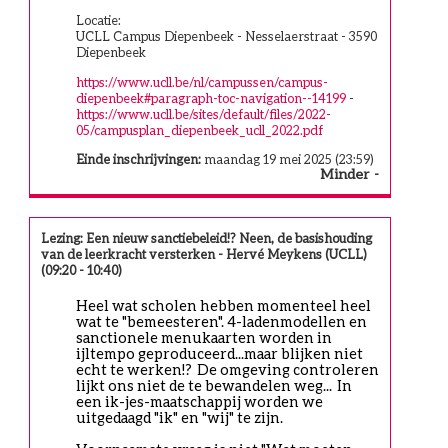
Locatie:
UCLL Campus Diepenbeek - Nesselaerstraat - 3590
Diepenbeek
https://www.ucll.be/nl/campussen/campus-
diepenbeek#paragraph-toc-navigation--14199
-
https://www.ucll.be/sites/default/files/2022-
05/campusplan_diepenbeek_ucll_2022.pdf
Einde inschrijvingen:
maandag 19 mei 2025 (23:59)
Minder
Lezing: Een nieuw sanctiebeleid!? Neen, de basishouding
van de leerkracht versterken - Hervé Meykens (UCLL)
(09:20 - 10:40)
Heel wat scholen hebben momenteel heel 
wat te "bemeesteren". 4-ladenmodellen en 
sanctionele menukaarten worden in 
ijltempo geproduceerd...maar blijken niet 
echt te werken!?  De omgeving controleren 
lijkt ons niet de te bewandelen weg...  In 
een ik-jes-maatschappij worden we 
uitgedaagd "ik" en "wij" te zijn.  