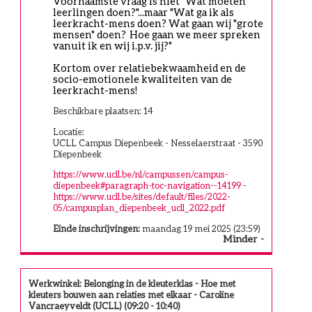
Voornaamste vraag is niet "Wat moeten 
leerlingen doen?"...maar "Wat ga ik als 
leerkracht-mens doen? Wat gaan wij "grote 
mensen" doen?  Hoe gaan we meer spreken 
vanuit ik en wij i.p.v. jij?"
Kortom over relatiebekwaamheid en de 
socio-emotionele kwaliteiten van de 
leerkracht-mens!
Beschikbare plaatsen: 14
Locatie:
UCLL Campus Diepenbeek - Nesselaerstraat - 3590
Diepenbeek
https://www.ucll.be/nl/campussen/campus-
diepenbeek#paragraph-toc-navigation--14199
-
https://www.ucll.be/sites/default/files/2022-
05/campusplan_diepenbeek_ucll_2022.pdf
Einde inschrijvingen:
maandag 19 mei 2025 (23:59)
Minder
Werkwinkel: Belonging in de kleuterklas - Hoe met
kleuters bouwen aan relaties met elkaar - Caroline
Vancraeyveldt (UCLL) (09:20 - 10:40)