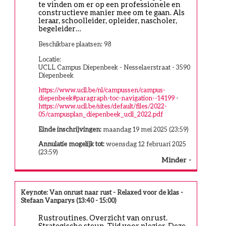
te vinden om er op een professionele en 
constructieve manier mee om te gaan. Als 
leraar, schoolleider, opleider, nascholer, 
begeleider…
Beschikbare plaatsen: 98
Locatie:
UCLL Campus Diepenbeek - Nesselaerstraat - 3590
Diepenbeek
https://www.ucll.be/nl/campussen/campus-
diepenbeek#paragraph-toc-navigation--14199
-
https://www.ucll.be/sites/default/files/2022-
05/campusplan_diepenbeek_ucll_2022.pdf
Einde inschrijvingen:
maandag 19 mei 2025 (23:59)
Annulatie mogelijk tot:
woensdag 12 februari 2025
(23:59)
Minder
Keynote: Van onrust naar rust - Relaxed voor de klas -
Stefaan Vanparys (13:40 - 15:00)
Rustroutines. Overzicht van onrust. 
Strategische steun. Tijd voor plezier. Deze 