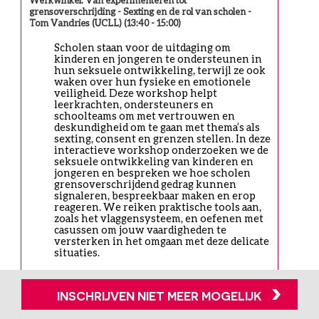
grensoverschrijding - Sexting en de rol van scholen -
Tom Vandries (UCLL) (13:40 - 15:00)
Scholen staan voor de uitdaging om 
kinderen en jongeren te ondersteunen in 
hun seksuele ontwikkeling, terwijl ze ook 
waken over hun fysieke en emotionele 
veiligheid. Deze workshop helpt 
leerkrachten, ondersteuners en 
schoolteams om met vertrouwen en 
deskundigheid om te gaan met thema’s als 
sexting, consent en grenzen stellen. In deze 
interactieve workshop onderzoeken we de 
seksuele ontwikkeling van kinderen en 
jongeren en bespreken we hoe scholen 
grensoverschrijdend gedrag kunnen 
signaleren, bespreekbaar maken en erop 
reageren. We reiken praktische tools aan, 
zoals het vlaggensysteem, en oefenen met 
casussen om jouw vaardigheden te 
versterken in het omgaan met deze delicate 
situaties.
Beschikbare plaatsen: 2
INSCHRIJVEN NIET MEER MOGELIJK
Locatie:
UCLL Campus Diepenbeek - Nesselaerstraat - 3590
Diepenbeek