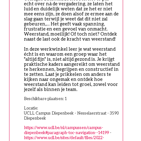
echt over ná de vergadering, ze laten het 
luid en duidelijk weten dat ze het er niet 
mee eens zijn, ze doen alsof ze ermee aan de 
slag gaan terwijl je weet dat dit niet zal 
gebeuren,… Het geeft vaak spanning, 
frustratie en een gevoel van onmacht. 
Weerstand, moeilijk! Of toch niet? Ontdek 
naast de last ook de kracht van weerstand!
In deze werkwinkel leer je wat weerstand 
écht is en waarom een groep waar het 
"altijd fijn" is, niet altijd gezond is. Je krijgt 
praktische kaders aangereikt om weerstand 
te herkennen, begrijpen en constructief in 
te zetten. Laat je prikkelen om anders te 
kijken naar ongemak en ontdek hoe 
weerstand kan leiden tot groei, zowel voor 
jezelf als binnen je team.
Beschikbare plaatsen: 1
Locatie:
UCLL Campus Diepenbeek - Nesselaerstraat - 3590
Diepenbeek
https://www.ucll.be/nl/campussen/campus-
diepenbeek#paragraph-toc-navigation--14199
-
https://www.ucll.be/sites/default/files/2022-