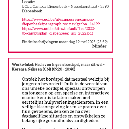
Locatie:
UCLL Campus Diepenbeek - Nesselaerstraat - 3590
Diepenbeek
https://www.ucll.be/nl/campussen/campus-
diepenbeek#paragraph-toc-navigation--14199
-
https://www.ucll.be/sites/default/files/2022-
05/campusplan_diepenbeek_ucll_2022.pdf
Einde inschrijvingen:
maandag 19 mei 2025 (23:59)
Minder
Werkwinkel: Het leven is geen bordspel, maar dit wel -
Kerensa Nelissen (CM) (09:20 - 10:40)
Ontdek het bordspel dat mentaal welzijn bij 
jongeren bevordert! Duik in de wereld van 
ons unieke bordspel, speciaal ontworpen 
om jongeren op een speelse en interactieve 
manier kennis te laten maken met 
eerstelijns hulpverleningsdiensten. In een 
veilige klasomgeving leren ze praten over 
hun gevoelens, denken ze na over 
dagdagelijkse situaties en ontwikkelen ze 
belangrijke gezondheidsvaardigheden.