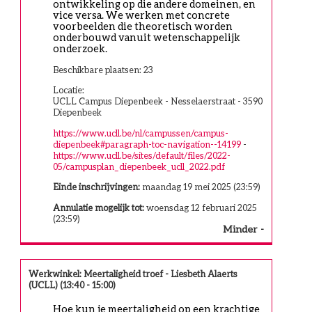
ontwikkeling op die andere domeinen, en 
vice versa. We werken met concrete 
voorbeelden die theoretisch worden 
onderbouwd vanuit wetenschappelijk 
onderzoek.
Beschikbare plaatsen: 23
Locatie:
UCLL Campus Diepenbeek - Nesselaerstraat - 3590
Diepenbeek
https://www.ucll.be/nl/campussen/campus-
diepenbeek#paragraph-toc-navigation--14199
-
https://www.ucll.be/sites/default/files/2022-
05/campusplan_diepenbeek_ucll_2022.pdf
Einde inschrijvingen:
maandag 19 mei 2025 (23:59)
Annulatie mogelijk tot:
woensdag 12 februari 2025
(23:59)
Minder
Werkwinkel: Meertaligheid troef - Liesbeth Alaerts
(UCLL) (13:40 - 15:00)
Hoe kun je meertaligheid op een krachtige 