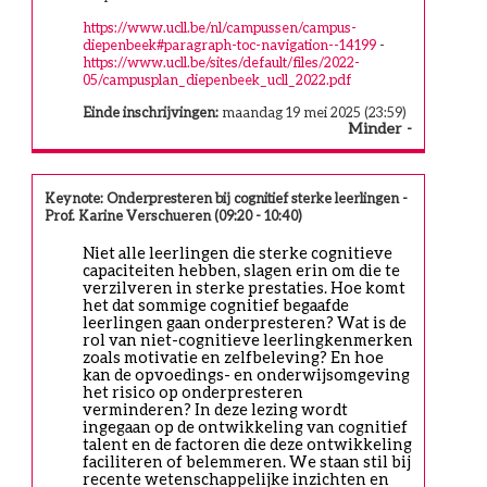
https://www.ucll.be/nl/campussen/campus-
diepenbeek#paragraph-toc-navigation--14199
-
https://www.ucll.be/sites/default/files/2022-
05/campusplan_diepenbeek_ucll_2022.pdf
Einde inschrijvingen:
maandag 19 mei 2025 (23:59)
Minder
Keynote: Onderpresteren bij cognitief sterke leerlingen -
Prof. Karine Verschueren (09:20 - 10:40)
Niet alle leerlingen die sterke cognitieve 
capaciteiten hebben, slagen erin om die te 
verzilveren in sterke prestaties. Hoe komt 
het dat sommige cognitief begaafde 
leerlingen gaan onderpresteren? Wat is de 
rol van niet-cognitieve leerlingkenmerken 
zoals motivatie en zelfbeleving? En hoe 
kan de opvoedings- en onderwijsomgeving 
het risico op onderpresteren 
verminderen? In deze lezing wordt 
ingegaan op de ontwikkeling van cognitief 
talent en de factoren die deze ontwikkeling 
faciliteren of belemmeren. We staan stil bij 
recente wetenschappelijke inzichten en 