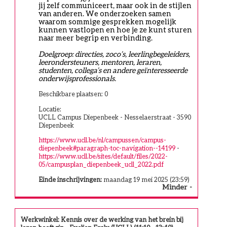
jij zelf communiceert, maar ook in de stijlen 
van anderen. We onderzoeken samen 
waarom sommige gesprekken mogelijk 
kunnen vastlopen en hoe je ze kunt sturen 
naar meer begrip en verbinding.
Doelgroep: directies, zoco’s, leerlingbegeleiders, 
leerondersteuners, mentoren, leraren, 
studenten, collega’s en andere geïnteresseerde 
onderwijsprofessionals.
Beschikbare plaatsen: 0
Locatie:
UCLL Campus Diepenbeek - Nesselaerstraat - 3590
Diepenbeek
https://www.ucll.be/nl/campussen/campus-
diepenbeek#paragraph-toc-navigation--14199
-
https://www.ucll.be/sites/default/files/2022-
05/campusplan_diepenbeek_ucll_2022.pdf
Einde inschrijvingen:
maandag 19 mei 2025 (23:59)
Minder
Werkwinkel: Kennis over de werking van het brein bij