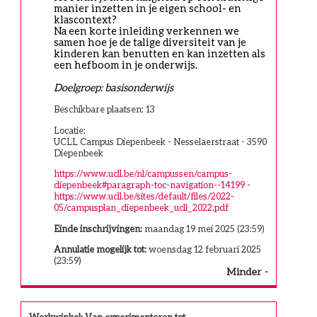
manier inzetten in je eigen school- en 
klascontext? 
Na een korte inleiding verkennen we 
samen hoe je de talige diversiteit van je 
kinderen kan benutten en kan inzetten als 
een hefboom in je onderwijs.
Doelgroep: basisonderwijs
Beschikbare plaatsen: 13
Locatie:
UCLL Campus Diepenbeek - Nesselaerstraat - 3590
Diepenbeek
https://www.ucll.be/nl/campussen/campus-
diepenbeek#paragraph-toc-navigation--14199
-
https://www.ucll.be/sites/default/files/2022-
05/campusplan_diepenbeek_ucll_2022.pdf
Einde inschrijvingen:
maandag 19 mei 2025 (23:59)
Annulatie mogelijk tot:
woensdag 12 februari 2025
(23:59)
Minder
Werkwinkel: Van experimenteren tot