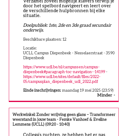
Verzamel zoveel mogelijk klavers terwijl je 
door het spelbord navigeert en leert over 
de verschillende hulpbronnen bij elke 
situatie.
Doelpubliek: 1ste, 2de en 3de graad secundair 
onderwijs
.
Beschikbare plaatsen: 12
Locatie:
UCLL Campus Diepenbeek - Nesselaerstraat - 3590
Diepenbeek
https://www.ucll.be/nl/campussen/campus-
diepenbeek#paragraph-toc-navigation--14199
-
https://www.ucll.be/sites/default/files/2022-
05/campusplan_diepenbeek_ucll_2022.pdf
Einde inschrijvingen:
maandag 19 mei 2025 (23:59)
Minder
Werkwinkel: Zonder wrijving geen glans – Transformeer
weerstand in jouw team - Femke Vanhoef & Eveline
Lemmens (UCLL) (09:20 - 10:40)
Collega’s zuchten, ze hebben het er pas 