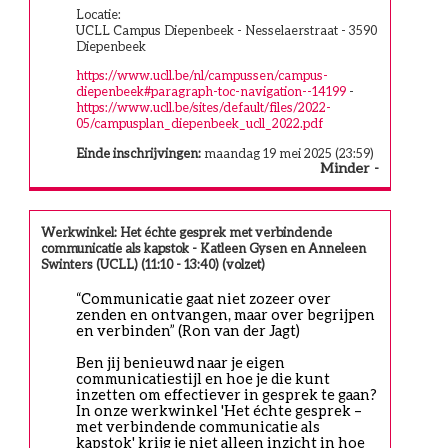
Locatie:
UCLL Campus Diepenbeek - Nesselaerstraat - 3590
Diepenbeek
https://www.ucll.be/nl/campussen/campus-
diepenbeek#paragraph-toc-navigation--14199
-
https://www.ucll.be/sites/default/files/2022-
05/campusplan_diepenbeek_ucll_2022.pdf
Einde inschrijvingen:
maandag 19 mei 2025 (23:59)
Minder
Werkwinkel: Het échte gesprek met verbindende
communicatie als kapstok - Katleen Gysen en Anneleen
Swinters (UCLL) (11:10 - 13:40) (volzet)
“Communicatie gaat niet zozeer over 
zenden en ontvangen, maar over begrijpen 
en verbinden” (Ron van der Jagt)
Ben jij benieuwd naar je eigen 
communicatiestijl en hoe je die kunt 
inzetten om effectiever in gesprek te gaan? 
In onze werkwinkel 'Het échte gesprek – 
met verbindende communicatie als 
kapstok' krijg je niet alleen inzicht in hoe 