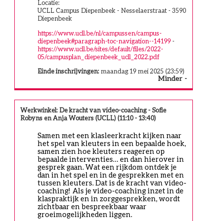
Locatie:
UCLL Campus Diepenbeek - Nesselaerstraat - 3590
Diepenbeek
https://www.ucll.be/nl/campussen/campus-
diepenbeek#paragraph-toc-navigation--14199
-
https://www.ucll.be/sites/default/files/2022-
05/campusplan_diepenbeek_ucll_2022.pdf
Einde inschrijvingen:
maandag 19 mei 2025 (23:59)
Minder
Werkwinkel: De kracht van video-coaching - Sofie
Robyns en Anja Wouters (UCLL) (11:10 - 13:40)
Samen met een klasleerkracht kijken naar 
het spel van kleuters in een bepaalde hoek, 
samen zien hoe kleuters reageren op 
bepaalde interventies… en dan hierover in 
gesprek gaan. Wat een rijkdom ontdek je 
dan in het spel en in de gesprekken met en 
tussen kleuters. Dat is de kracht van video-
coaching!  Als je video-coaching inzet in de 
klaspraktijk en in zorggesprekken, wordt 
zichtbaar en bespreekbaar waar 
groeimogelijkheden liggen.