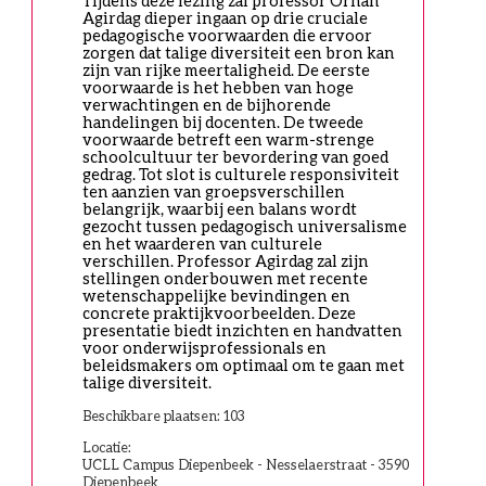
Tijdens deze lezing zal professor Orhan 
Agirdag dieper ingaan op drie cruciale 
pedagogische voorwaarden die ervoor 
zorgen dat talige diversiteit een bron kan 
zijn van rijke meertaligheid. De eerste 
voorwaarde is het hebben van hoge 
verwachtingen en de bijhorende 
handelingen bij docenten. De tweede 
voorwaarde betreft een warm-strenge 
schoolcultuur ter bevordering van goed 
gedrag. Tot slot is culturele responsiviteit 
ten aanzien van groepsverschillen 
belangrijk, waarbij een balans wordt 
gezocht tussen pedagogisch universalisme 
en het waarderen van culturele 
verschillen. Professor Agirdag zal zijn 
stellingen onderbouwen met recente 
wetenschappelijke bevindingen en 
concrete praktijkvoorbeelden. Deze 
presentatie biedt inzichten en handvatten 
voor onderwijsprofessionals en 
beleidsmakers om optimaal om te gaan met 
talige diversiteit.
Beschikbare plaatsen: 103
Locatie:
UCLL Campus Diepenbeek - Nesselaerstraat - 3590
Diepenbeek