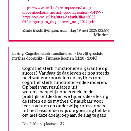
https://www.ucll.be/nl/campussen/campus-
diepenbeek#paragraph-toc-navigation--14199
-
https://www.ucll.be/sites/default/files/2022-
05/campusplan_diepenbeek_ucll_2022.pdf
Einde inschrijvingen:
maandag 19 mei 2025 (23:59)
Minder
Lezing: Cognitief sterk functioneren - De vijf grootste
mythes doorprikt - Tinneke Boonen (11:10 - 13:40)
Cognitief sterk functioneren, garantie op 
succes? Vandaag de dag leven er nog steeds 
heel wat vooroordelen en mythes rond 
cognitief sterk functionerende kinderen. 
Op basis van resultaten uit 
wetenschappelijk onderzoek en de 
praktijk, ontdekken we tijdens deze lezing 
de feiten en de mythes. Onmisbaar voor 
leerkrachten en onderwijsprofessionals 
uit het basisonderwijs die goesting hebben 
om met deze doelgroep aan de slag te gaan.  
Beschikbare plaatsen: 39