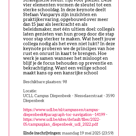
vier elementen vormen de sleutel tot een 
sterke schooldag. In deze keynote deelt 
Stefaan Vanparys zijn inzichten en 
praktijkervaring, opgebouwd over meer 
dan 15 jaar als leerkracht en als 
beleidsmaker, met één ultiem doel: collega’s 
laten genieten van hun groep door die stap 
voor stap sterker te maken. Wat heeft jouw 
collega nodig als het even niet lukt? In deze 
keynote proberen we de principes van hoe 
rust en onrust in kaart te brengen. Hoe 
werk je samen wanneer het misloopt en 
blijf je de focus behouden op preventie en 
bekrachtiging. Want een veilige school 
maakt kans op een kansrijke school
Beschikbare plaatsen: 98
Locatie:
UCLL Campus Diepenbeek - Nesselaerstraat - 3590
Diepenbeek
https://www.ucll.be/nl/campussen/campus-
diepenbeek#paragraph-toc-navigation--14199
-
https://www.ucll.be/sites/default/files/2022-
05/campusplan_diepenbeek_ucll_2022.pdf
Einde inschrijvingen:
maandag 19 mei 2025 (23:59)