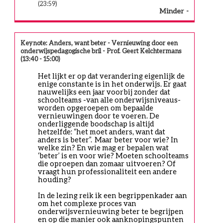
(23:59)
Minder
Keynote: Anders, want beter - Vernieuwing door een
onderwijspedagogische bril - Prof. Geert Kelchtermans
(13:40 - 15:00)
Het lijkt er op dat verandering eigenlijk de 
enige constante is in het onderwijs. Er gaat 
nauwelijks een jaar voorbij zonder dat 
schoolteams -van alle onderwijsniveaus- 
worden opgeroepen om bepaalde 
vernieuwingen door te voeren. De 
onderliggende boodschap is altijd 
hetzelfde: “het moet anders, want dat 
anders is beter”.  Maar beter voor wie? In 
welke zin? En wie mag er bepalen wat 
‘beter’ is en voor wie? Moeten schoolteams 
die oproepen dan zomaar uitvoeren? Of 
vraagt hun professionaliteit een andere 
houding?
In de lezing reik ik een begrippenkader aan 
om het complexe proces van 
onderwijsvernieuwing beter te begrijpen 
en op die manier ook aanknopingspunten 