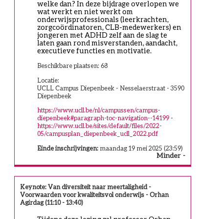
welke dan? In deze bijdrage overlopen we 
wat werkt en niet werkt om 
onderwijsprofessionals (leerkrachten, 
zorgcoördinatoren, CLB-medewerkers) en 
jongeren met ADHD zelf aan de slag te 
laten gaan rond misverstanden, aandacht, 
executieve functies en motivatie.
Beschikbare plaatsen: 68
Locatie:
UCLL Campus Diepenbeek - Nesselaerstraat - 3590
Diepenbeek
https://www.ucll.be/nl/campussen/campus-
diepenbeek#paragraph-toc-navigation--14199
-
https://www.ucll.be/sites/default/files/2022-
05/campusplan_diepenbeek_ucll_2022.pdf
Einde inschrijvingen:
maandag 19 mei 2025 (23:59)
Minder
Keynote: Van diversiteit naar meertaligheid -
Voorwaarden voor kwaliteitsvol onderwijs - Orhan
Agirdag (11:10 - 13:40)