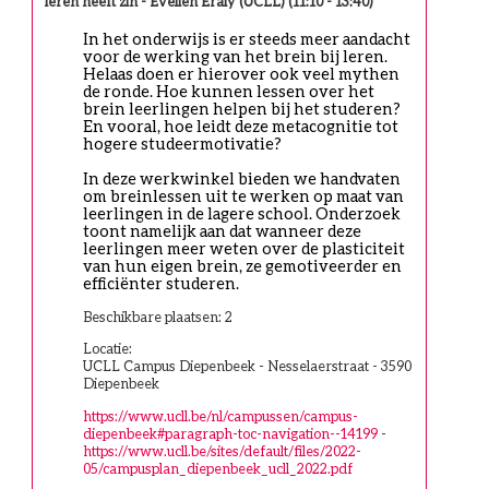
leren heeft zin - Evelien Eraly (UCLL) (11:10 - 13:40)
In het onderwijs is er steeds meer aandacht 
voor de werking van het brein bij leren. 
Helaas doen er hierover ook veel mythen 
de ronde. Hoe kunnen lessen over het 
brein leerlingen helpen bij het studeren? 
En vooral, hoe leidt deze metacognitie tot 
hogere studeermotivatie? 
In deze werkwinkel bieden we handvaten 
om breinlessen uit te werken op maat van 
leerlingen in de lagere school. Onderzoek 
toont namelijk aan dat wanneer deze 
leerlingen meer weten over de plasticiteit 
van hun eigen brein, ze gemotiveerder en 
efficiënter studeren. 
Beschikbare plaatsen: 2
Locatie:
UCLL Campus Diepenbeek - Nesselaerstraat - 3590
Diepenbeek
https://www.ucll.be/nl/campussen/campus-
diepenbeek#paragraph-toc-navigation--14199
-
https://www.ucll.be/sites/default/files/2022-
05/campusplan_diepenbeek_ucll_2022.pdf