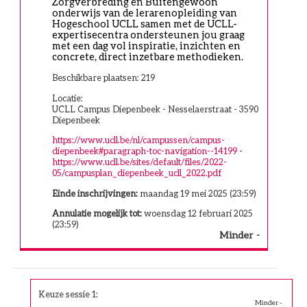
Zorgverbreding en Buitengewoon 
onderwijs van de lerarenopleiding van 
Hogeschool UCLL samen met de UCLL-
expertisecentra ondersteunen jou graag 
met een dag vol inspiratie, inzichten en 
concrete, direct inzetbare methodieken.
Beschikbare plaatsen: 219
Locatie:
UCLL Campus Diepenbeek - Nesselaerstraat - 3590
Diepenbeek
https://www.ucll.be/nl/campussen/campus-
diepenbeek#paragraph-toc-navigation--14199
-
https://www.ucll.be/sites/default/files/2022-
05/campusplan_diepenbeek_ucll_2022.pdf
Einde inschrijvingen:
maandag 19 mei 2025 (23:59)
Annulatie mogelijk tot:
woensdag 12 februari 2025
(23:59)
Minder
Keuze sessie 1: