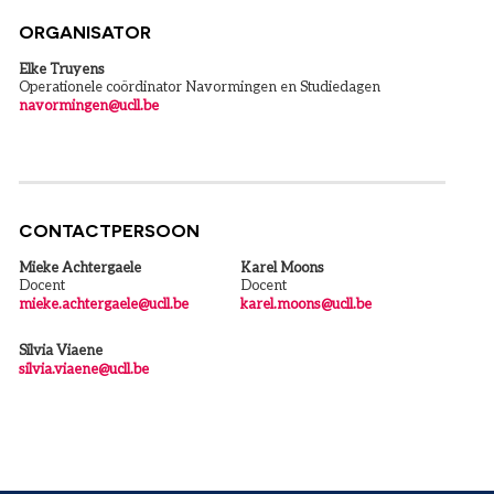
ORGANISATOR
Elke Truyens
Operationele coördinator Navormingen en Studiedagen
navormingen@ucll.be
CONTACTPERSOON
Mieke Achtergaele
Karel Moons
Docent
Docent
mieke.achtergaele@ucll.be
karel.moons@ucll.be
Silvia Viaene
silvia.viaene@ucll.be