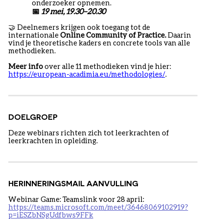
onderzoeker opnemen.
📅
19 mei, 19.30–20.30
🤝
Deelnemers krijgen ook toegang tot de
internationale
Online Community of Practice.
Daarin
vind je theoretische kaders en concrete tools van alle
methodieken.
Meer info
over alle 11 methodieken vind je hier:
https://european-acadimia.eu/methodologies/
.
DOELGROEP
Deze webinars richten zich tot leerkrachten of
leerkrachten in opleiding.
HERINNERINGSMAIL AANVULLING
Webinar Game: Teamslink voor 28 april:
https://teams.microsoft.com/meet/36468069102919?
p=iESZbNSgUdfbws9FFk